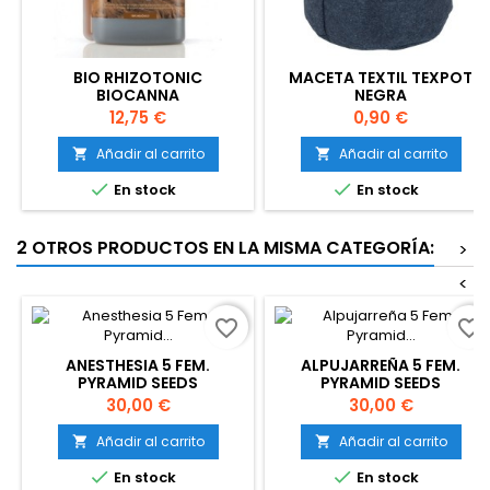
BIO RHIZOTONIC
MACETA TEXTIL TEXPOT
BIOCANNA
NEGRA
Precio
Precio
12,75 €
0,90 €
Añadir al carrito
Añadir al carrito




En stock
En stock
2 OTROS PRODUCTOS EN LA MISMA CATEGORÍA:
>
<
favorite_border
favorite_border
ANESTHESIA 5 FEM.
ALPUJARREÑA 5 FEM.
PYRAMID SEEDS
PYRAMID SEEDS
Precio
Precio
30,00 €
30,00 €
Añadir al carrito
Añadir al carrito




En stock
En stock