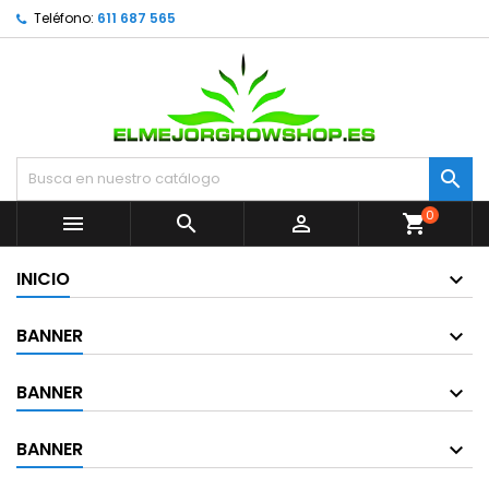
Teléfono:
611 687 565

0



shopping_cart
INICIO
BANNER
BANNER
BANNER