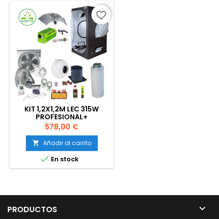
favorite_border
KIT 1,2X1,2M LEC 315W
PROFESIONAL+
Precio
578,00 €
Añadir al carrito


En stock

PRODUCTOS