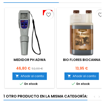
-10%
favorite_border
favorite_border
MEDIDOR PH ADWA
BIO FLORES BIOCANNA
Precio
Precio
Precio
46,80 €
13,95 €
52,00 €
base
Añadir al carrito
Añadir al carrito




En stock
En stock
1 OTRO PRODUCTO EN LA MISMA CATEGORÍA:
<
>