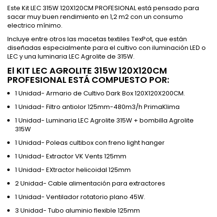
Este Kit LEC 315W 120X120CM PROFESIONAL está pensado para
sacar muy buen rendimiento en 1,2 m2 con un consumo
electrico mínimo.
Incluye entre otros las macetas textiles TexPot, que están
diseñadas especialmente para el cultivo con iluminación LED o
LEC y una luminaria LEC Agrolite de 315W.
El KIT LEC AGROLITE 315W 120X120CM
PROFESIONAL ESTÁ COMPUESTO POR:
1 Unidad- Armario de Cultivo Dark Box 120X120X200CM.
1 Unidad- Filtro antiolor 125mm-480m3/h PrimaKlima
1 Unidad- Luminaria LEC Agrolite 315W + bombilla Agrolite
315W
1 Unidad- Poleas cultibox con freno light hanger
1 Unidad- Extractor VK Vents 125mm
1 Unidad- EXtractor helicoidal 125mm
2 Unidad- Cable alimentación para extractores
1 Unidad- Ventilador rotatorio plano 45W.
3 Unidad- Tubo aluminio flexible 125mm