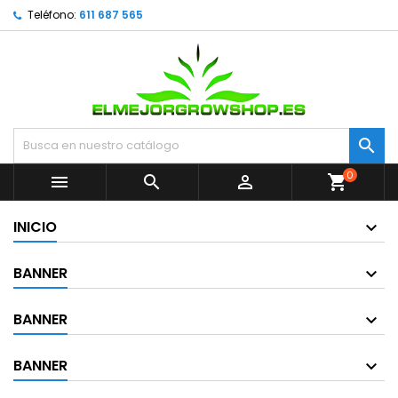
Teléfono:
611 687 565

0



shopping_cart
INICIO
BANNER
BANNER
BANNER