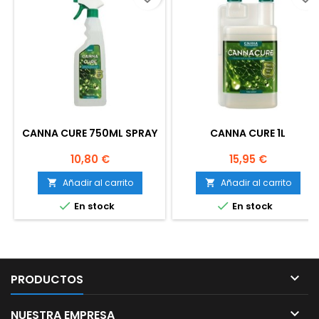
CANNA CURE 750ML SPRAY
CANNA CURE 1L
Precio
Precio
10,80 €
15,95 €
Añadir al carrito
Añadir al carrito




En stock
En stock

PRODUCTOS

NUESTRA EMPRESA