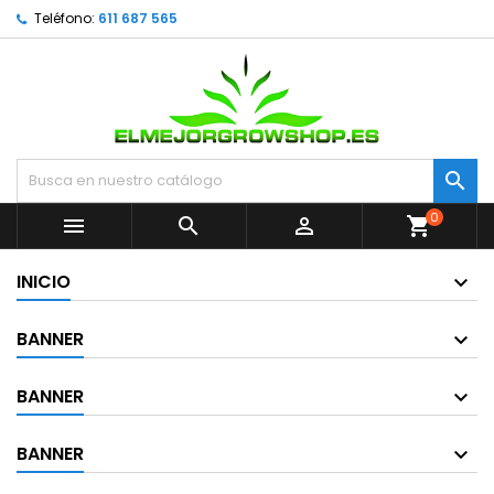
Teléfono:
611 687 565

0



shopping_cart
INICIO
BANNER
BANNER
BANNER