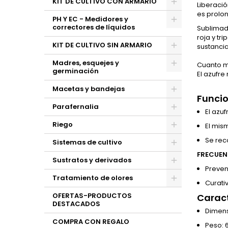
KIT DE CULTIVO CON ARMARIO
Liberació
es prolo
PH Y EC - Medidores y
correctores de líquidos
Sublimado
roja y tr
KIT DE CULTIVO SIN ARMARIO
sustancia
Madres, esquejes y
Cuanto ma
germinación
El azufre
Macetas y bandejas
Funci
Parafernalia
El azuf
Riego
El mis
Se rec
Sistemas de cultivo
FRECUEN
Sustratos y derivados
Preven
Tratamiento de olores
Curati
OFERTAS-PRODUCTOS
Caract
DESTACADOS
Dimens
COMPRA CON REGALO
Peso: 6