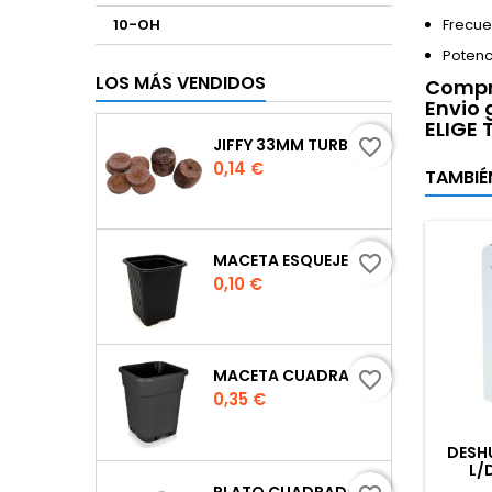
10-OH
Frecue
Potenc
LOS MÁS VENDIDOS
Compra
Envio 
ELIGE
JIFFY 33MM TURBA
favorite_border
Precio
0,14 €
TAMBIÉ
MACETA ESQUEJE 7X7X8 CM.
favorite_border
Precio
0,10 €
MACETA CUADRADA NEGRA
favorite_border
Precio
0,35 €
DESH
L/
PLATO CUADRADO PARA MACETA