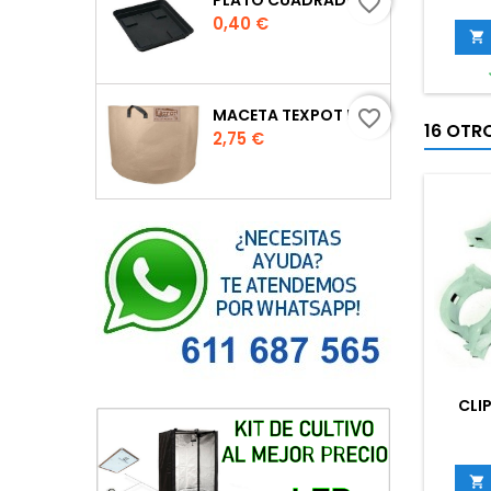
favorite_border
Precio
0,40 €

MACETA TEXPOT URBAN COLOR ARENA
favorite_border
16 OTR
Precio
2,75 €
CLI
