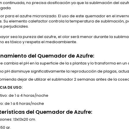
n continuada, no precisa dosificación ya que la sublimación del az
ngada.
r para el azufre micronizado. El uso de este quemador en el invernade
ips. Su elemento calefactor controla la temperatura de sublimación, p
s perjudiciales.
yor sea la pureza del azufre, el olor será menor durante la sublima
 no es tóxico y respeta el medioambiente.
onamiento del Quemador de Azufre:
re cambia el pH en la superficie de la s plantas y lo transforma en u
mo pH disminuye significativamente la reproducción de plagas, actu
omienda dejar de utilizar el sublimador 2 semanas antes de la cose
CIA DE USO:
tivo: de 1 a 4 horas/noche
vo: de 1 a 6 horas/noche
erísticas del Quemador de Azufre:
iones: 13x13x20 cm.
50 gr.