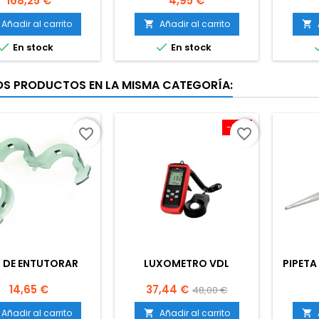
168,25 €
4,95 €
Añadir al carrito
Añadir al carrito




En stock
En stock
OS PRODUCTOS EN LA MISMA CATEGORÍA:
-22%
favorite_border
favorite_border
P DE ENTUTORAR
LUXOMETRO VDL
PIPETA
Precio
Precio
Precio
14,65 €
37,44 €
48,00 €
base
Añadir al carrito
Añadir al carrito

