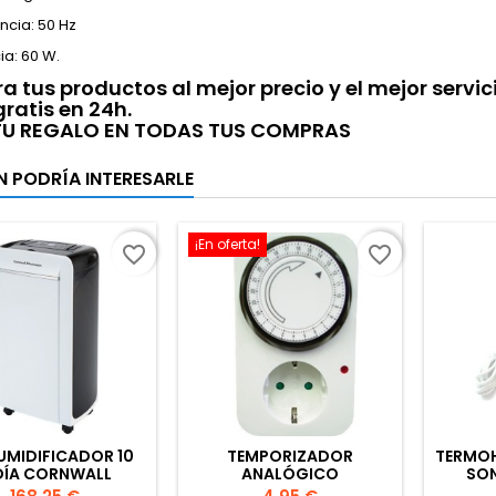
ncia: 50 Hz
ia: 60 W.
 tus productos al mejor precio y el mejor servi
gratis en 24h.
 TU REGALO EN TODAS TUS COMPRAS
N PODRÍA INTERESARLE
¡En oferta!
favorite_border
favorite_border
UMIDIFICADOR 10
TEMPORIZADOR
TERMO
DÍA CORNWALL
ANALÓGICO
SON
ELECTRONICS
Precio
Precio