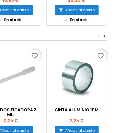
10,95 €
29,95 €
Añadir al carrito
Añadir al carrito
A




En stock
En stock
<
>
favorite_border
favorite_border
 DOSIFICADORA 3
CINTA ALUMINIO 10M
TUTO
ML.
Precio
Precio
0,25 €
2,25 €
Añadir al carrito
Añadir al carrito
A

