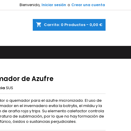
Bienvenido,
Iniciar sesión
o
Crear una cuenta
shopping_cart
Carrito:
0
Productos - 0,00 €
ador de Azufre
cia
SUS
or o quemador para el azufre micronizado. El uso de
ador en el invernadero evita la botrytis, el mildiu y la
 de araña roja y trips. Su elemento calefactor controla
ratura de sublimación, por lo que no hay formación de
fúrico, óxidos o sustancias perjudiciales.