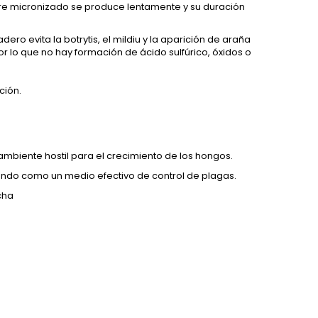
ufre micronizado se produce lentamente y su duración
ro evita la botrytis, el mildiu y la aparición de araña
or lo que no hay formación de ácido sulfúrico, óxidos o
ción.
n ambiente hostil para el crecimiento de los hongos.
ando como un medio efectivo de control de plagas.
cha