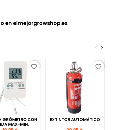
cio en elmejorgrowshop.es
<
>
favorite_border
favorite_border
HIGRÓMETRO CON
EXTINTOR AUTOMÁTICO
EXTRA
DA MAX-MIN.
Precio
Precio