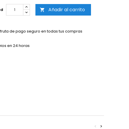
Añadir al carrito
ad

sfruta de pago seguro en todas tus compras
vios en 24 horas
<
>