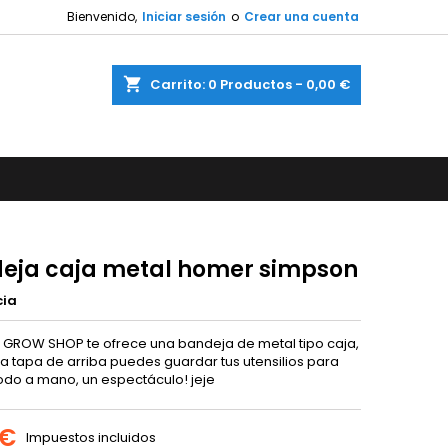
Bienvenido,
Iniciar sesión
o
Crear una cuenta
shopping_cart
Carrito:
0
Productos - 0,00 €
eja caja metal homer simpson
cia
 GROW SHOP te ofrece una bandeja de metal tipo caja,
 la tapa de arriba puedes guardar tus utensilios para
todo a mano, un espectáculo! jeje
 €
Impuestos incluidos