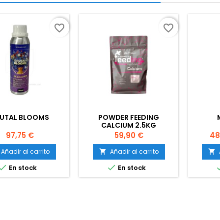
favorite_border
favorite_border
UTAL BLOOMS
POWDER FEEDING
CALCIUM 2.5KG
Precio
Precio
Pr
97,75 €
59,90 €
48
Añadir al carrito
Añadir al carrito




En stock
En stock