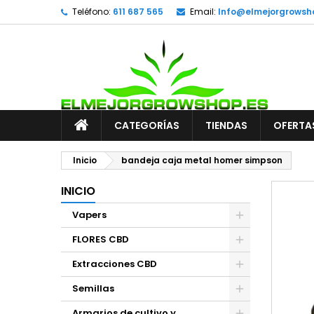
Teléfono:
611 687 565
Email:
Info@elmejorgrowsh
CATEGORÍAS
TIENDAS
OFERTA
Inicio
bandeja caja metal homer simpson
INICIO
Vapers
FLORES CBD
Extracciones CBD
Semillas
Armarios de cultivo y