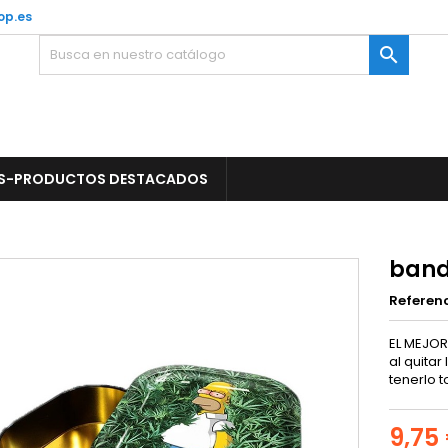
op.es

S-PRODUCTOS DESTACADOS
band
Referen
EL MEJOR
al quitar
tenerlo 
9,75