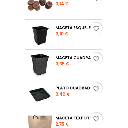
Precio
0,14 €
MACETA ESQUEJE 7X7X8 CM.
favorite_border
Precio
0,10 €
MACETA CUADRADA NEGRA
favorite_border
Precio
0,35 €
PLATO CUADRADO PARA MACETA
favorite_border
Precio
0,40 €
MACETA TEXPOT URBAN COLOR ARENA
favorite_border
Precio
2,75 €