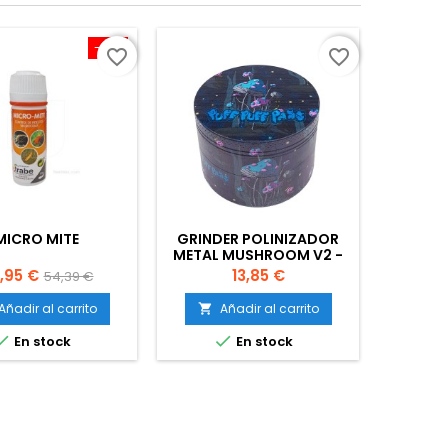
-10%
favorite_border
favorite_border
MICRO MITE
GRINDER POLINIZADOR
HEMP S
METAL MUSHROOM V2 -
1
60 MM.
ecio
Precio
Precio
,95 €
13,85 €
54,39 €
base
Añadir al carrito
Añadir al carrito
A




En stock
En stock