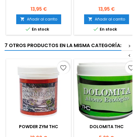
Precio
Precio
13,95 €
13,95 €
Añadir al carrito
Añadir al carrito




En stock
En stock
7 OTROS PRODUCTOS EN LA MISMA CATEGORÍA:
>
<
favorite_border
favorite_border
POWDER ZYM THC
DOLOMITA THC