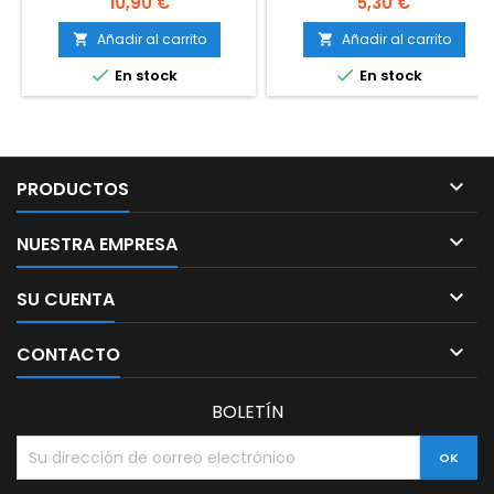
Precio
Precio
10,90 €
5,30 €
Añadir al carrito
Añadir al carrito




En stock
En stock

PRODUCTOS

NUESTRA EMPRESA

SU CUENTA

CONTACTO
BOLETÍN