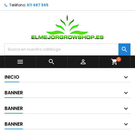
Teléfono:
611 687 565

0



shopping_cart
INICIO
BANNER
BANNER
BANNER