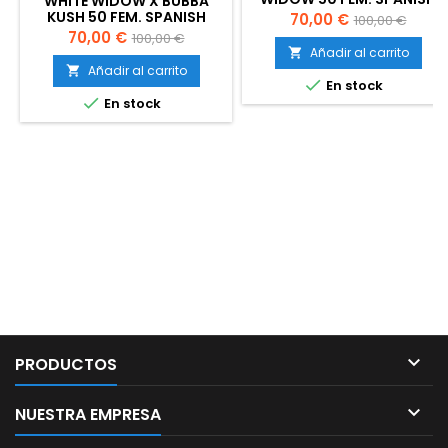
WHITE WIDOW X BUBBA
SEEDS
KUSH 50 FEM. SPANISH
Precio
Precio
70,00 €
100,00 €
SEEDS
Precio
Precio
70,00 €
100,00 €
base
Añadir al carrito

base
Añadir al carrito


En stock

En stock

PRODUCTOS

NUESTRA EMPRESA