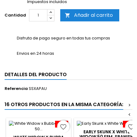
Impuestos incluidos
Añadir al carrito
Cantidad

Disfruta de pago seguro en todas tus compras
Envios en 24 horas
DETALLES DEL PRODUCTO
Referencia
SSXAPAU
16 OTROS PRODUCTOS EN LA MISMA CATEGORÍA:
>
<
-30%
-30%
favorite_border
favorite_border
EARLY SKUNK X WHITE
WIDOW 50 FEM. SPANISH