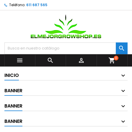
Teléfono:
611 687 565

0



shopping_cart
INICIO
BANNER
BANNER
BANNER