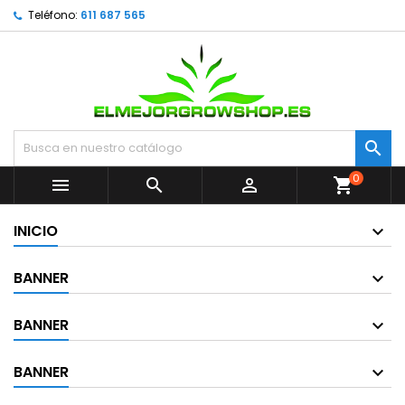
Teléfono:
611 687 565

0



shopping_cart
INICIO
BANNER
BANNER
BANNER