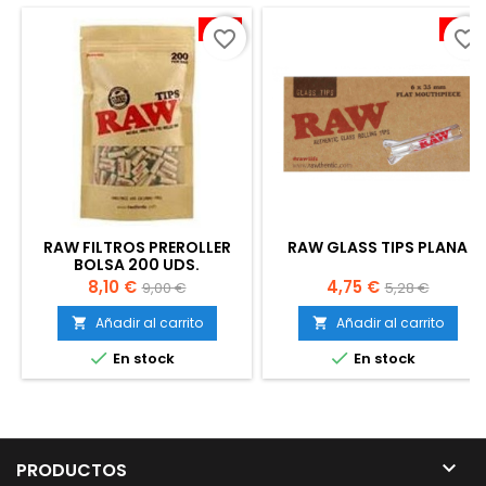
-10%
-10%
favorite_border
favorite_border
RAW FILTROS PREROLLER
RAW GLASS TIPS PLANA
BOLSA 200 UDS.
Precio
Precio
Precio
Precio
8,10 €
4,75 €
9,00 €
5,28 €
base
base
Añadir al carrito
Añadir al carrito




En stock
En stock

PRODUCTOS