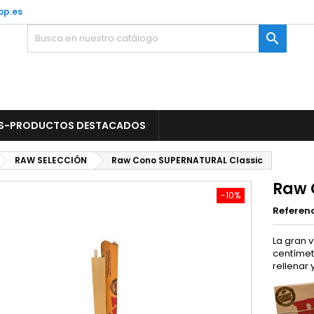
op.es

S-PRODUCTOS DESTACADOS
RAW SELECCIÓN
Raw Cono SUPERNATURAL Classic
Raw 
-10%
Referen
La gran 
centímetr
rellenar 