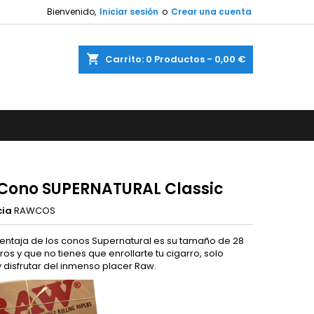
Bienvenido,
Iniciar sesión
o
Crear una cuenta
shopping_cart
Carrito:
0
Productos - 0,00 €
Cono SUPERNATURAL Classic
cia
RAWCOS
ventaja de los conos Supernatural es su tamaño de 28
os y que no tienes que enrollarte tu cigarro, solo
y disfrutar del inmenso placer Raw.