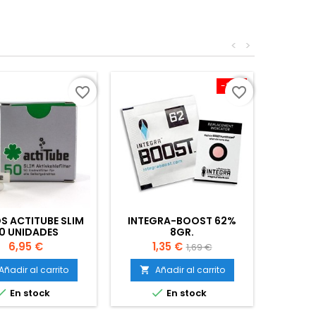
<
>
-20%
favorite_border
favorite_border
OS ACTITUBE SLIM
INTEGRA-BOOST 62%
0 UNIDADES
8GR.
Precio
Precio
Precio
6,95 €
1,35 €
1,69 €
base
Añadir al carrito
Añadir al carrito



En stock
En stock