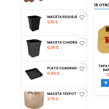
16 OTR
MACETA ESQUEJE 7X7X8 CM.
favorite_border
Precio
0,10 €
MACETA CUADRADA NEGRA
favorite_border
Precio
0,35 €
TAPA
PLATO CUADRADO PARA MACETA
favorite_border
BA
Precio
0,40 €
P
1

MACETA TEXPOT URBAN COLOR ARENA
favorite_border
Precio
2,75 €