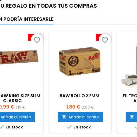
 TU REGALO EN TODAS TUS COMPRAS
N PODRÍA INTERESARLE
-10%
-10%
favorite_border
favorite_border
RAW KING SIZE SLIM
RAW ROLLO 37MM.
FILTR
CLASSIC
5
Precio
Precio
Precio
Precio
0,99 €
1,80 €
1,10 €
2,00 €
base
base
Añadir al carrito
Añadir al carrito




En stock
En stock