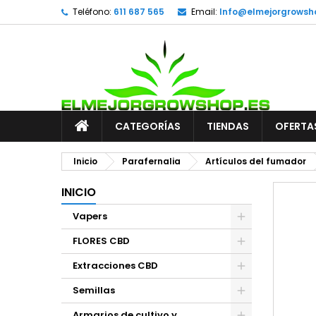
Teléfono:
611 687 565
Email:
Info@elmejorgrowsh
CATEGORÍAS
TIENDAS
OFERTA
Inicio
Parafernalia
Artículos del fumador
INICIO
Vapers
FLORES CBD
Extracciones CBD
Semillas
Armarios de cultivo y