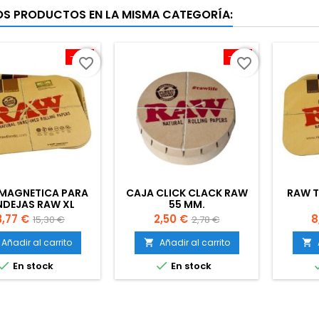
OS PRODUCTOS EN LA MISMA CATEGORÍA:
-10%
-10%
favorite_border
favorite_border
 MAGNETICA PARA
CAJA CLICK CLACK RAW
RAW T
NDEJAS RAW XL
55 MM.
recio
Precio
Precio
Precio
P
3,77 €
2,50 €
8
15,30 €
2,78 €
base
base
Añadir al carrito
Añadir al carrito




En stock
En stock