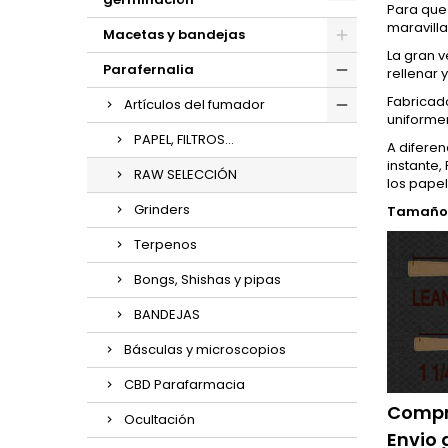
Para que 
maravill
Macetas y bandejas
La gran v
Parafernalia
rellenar 
Fabricad
Artículos del fumador
uniformem
PAPEL, FILTROS...
A diferen
instante,
RAW SELECCIÓN
los pape
Grinders
Tamaño:
Terpenos
Bongs, Shishas y pipas
BANDEJAS
Básculas y microscopios
CBD Parafarmacia
Compra
Ocultación
Envio 