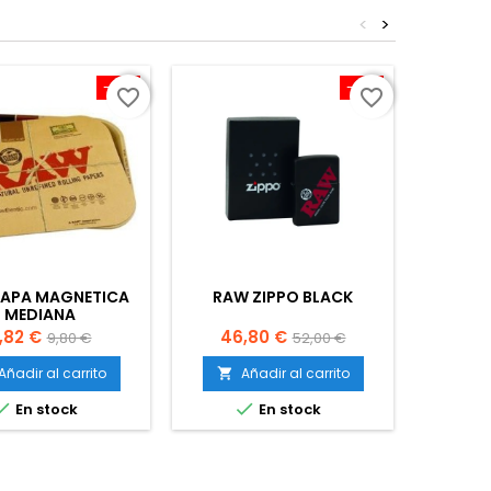
<
>
-10%
-10%
favorite_border
favorite_border
APA MAGNETICA
RAW ZIPPO BLACK
CAJA 
MEDIANA
PACK
recio
Precio
Precio
Precio
Pr
,82 €
46,80 €
5
9,80 €
52,00 €
base
base
Añadir al carrito
Añadir al carrito
A




En stock
En stock