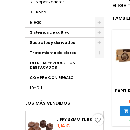
Vaporizadores
ELIGE
Ropa
TAMBIÉ
Riego
Sistemas de cultivo
Sustratos y derivados
Tratamiento de olores
OFERTAS-PRODUCTOS
DESTACADOS
COMPRA CON REGALO
10-OH
PAPEL 
LOS MÁS VENDIDOS

JIFFY 33MM TURBA
favorite_border
Precio
0,14 €