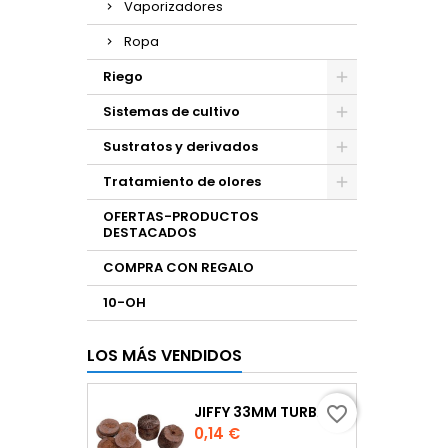
Vaporizadores
Ropa
Riego
Sistemas de cultivo
Sustratos y derivados
Tratamiento de olores
OFERTAS-PRODUCTOS
DESTACADOS
COMPRA CON REGALO
10-OH
LOS MÁS VENDIDOS
JIFFY 33MM TURBA
favorite_border
Precio
0,14 €