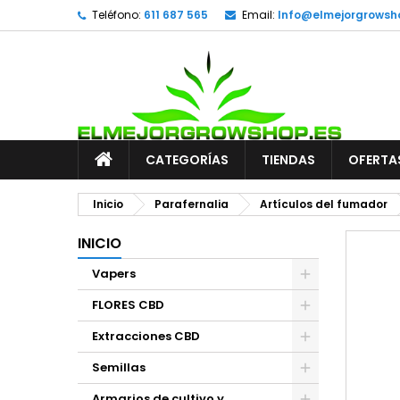
Teléfono:
611 687 565
Email:
Info@elmejorgrowsh
CATEGORÍAS
TIENDAS
OFERTA
Inicio
Parafernalia
Artículos del fumador
INICIO
Vapers
FLORES CBD
Extracciones CBD
Semillas
Armarios de cultivo y