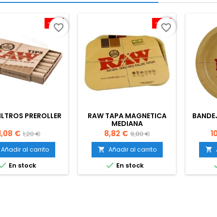
-10%
-10%
favorite_border
favorite_border
ILTROS PREROLLER
RAW TAPA MAGNETICA
BANDE
MEDIANA
Precio
Precio
Precio
Precio
P
1,08 €
8,82 €
1
1,20 €
9,80 €
base
base
Añadir al carrito
Añadir al carrito




En stock
En stock