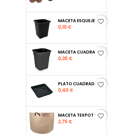
MACETA ESQUEJE 7X7X8 CM.
favorite_border
Precio
0,10 €
MACETA CUADRADA NEGRA
favorite_border
Precio
0,35 €
PLATO CUADRADO PARA MACETA
favorite_border
Precio
0,40 €
MACETA TEXPOT URBAN COLOR ARENA
favorite_border
Precio
2,75 €