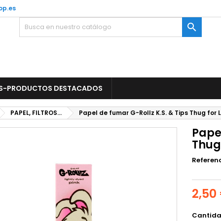
op.es

S-PRODUCTOS DESTACADOS
PAPEL, FILTROS...
Papel de fumar G-Rollz K.S. & Tips Thug for L
Papel
Thug 
Referen
2,50
Cantid