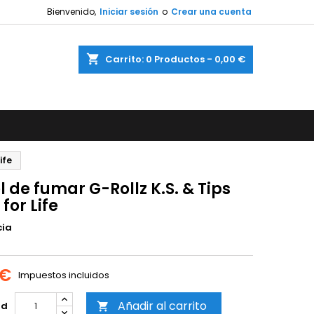
Bienvenido,
Iniciar sesión
o
Crear una cuenta
shopping_cart
Carrito:
0
Productos - 0,00 €
ife
 de fumar G-Rollz K.S. & Tips
for Life
cia
 €
Impuestos incluidos
Añadir al carrito
ad
