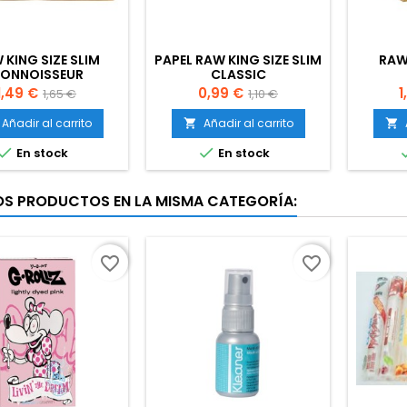
 KING SIZE SLIM
PAPEL RAW KING SIZE SLIM
RAW
ONNOISSEUR
CLASSIC
Precio
Precio
Precio
Precio
P
1,49 €
0,99 €
1
1,65 €
1,10 €
base
base
Añadir al carrito
Añadir al carrito




En stock
En stock
OS PRODUCTOS EN LA MISMA CATEGORÍA:
favorite_border
favorite_border