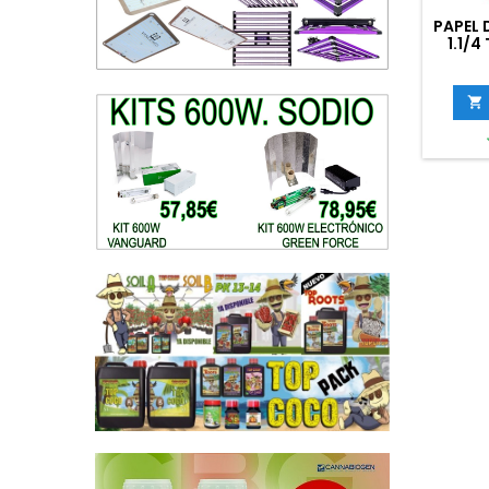
PAPEL 
1.1/4
TH
