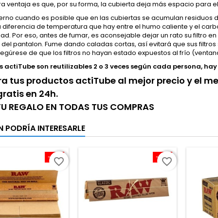
ra ventaja es que, por su forma, la cubierta deja más espacio para e
ierno cuando es posible que en las cubiertas se acumulan residuos de
 diferencia de temperatura que hay entre el humo caliente y el carbón
d. Por eso, antes de fumar, es aconsejable dejar un rato su filtro en 
lo del pantalon. Fume dando caladas cortas, así evitará que sus filt
egúrese de que los filtros no hayan estado expuestos al frío (ventana
ros actiTube son reutilizables 2 o 3 veces según cada persona, hay
 tus productos actiTube al mejor precio y el me
gratis en 24h.
 TU REGALO EN TODAS TUS COMPRAS
N PODRÍA INTERESARLE
-10%
-10%
favorite_border
favorite_border