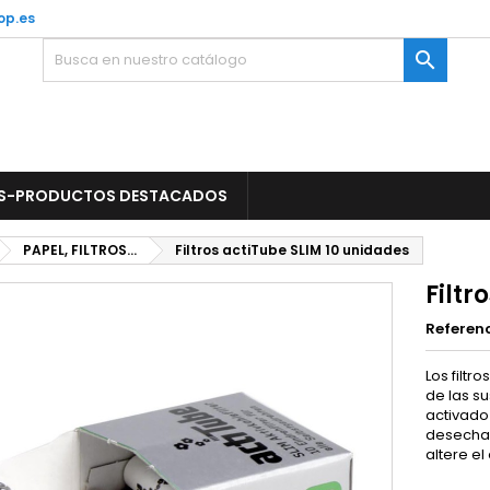
op.es

S-PRODUCTOS DESTACADOS
PAPEL, FILTROS...
Filtros actiTube SLIM 10 unidades
Filtr
Referen
Los filt
de las s
activado
desechan 
altere el