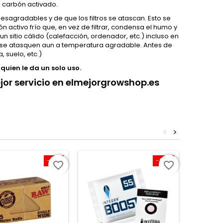
l carbón activado.
sagradables y de que los filtros se atascan. Esto se
 activo frío que, en vez de filtrar, condensa el humo y
un sitio cálido (calefacción, ordenador, etc.) incluso en
ros se atasquen aun a temperatura agradable. Antes de
, suelo, etc.)
 quien le da un solo uso.
jor servicio en elmejorgrowshop.es
<
>
-10%
-20%
favorite_border
favorite_border