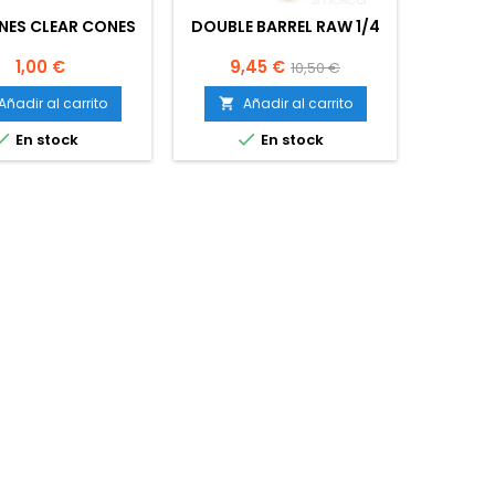
NES CLEAR CONES
DOUBLE BARREL RAW 1/4
BLUN
WRA
Precio
Precio
Precio
1,00 €
9,45 €
10,50 €
base
Añadir al carrito
Añadir al carrito
A




En stock
En stock