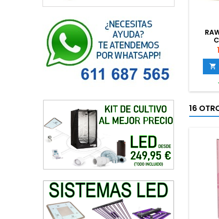
RAW
C

16 OTR