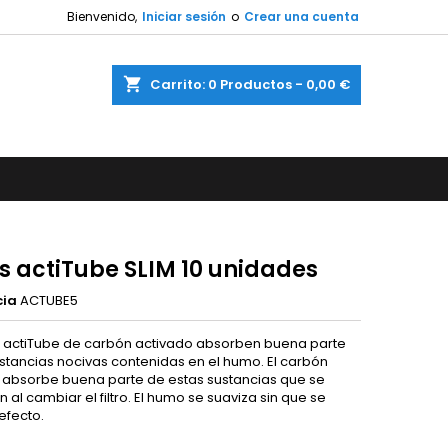
Bienvenido,
Iniciar sesión
o
Crear una cuenta
shopping_cart
Carrito:
0
Productos - 0,00 €
os actiTube SLIM 10 unidades
cia
ACTUBE5
ros actiTube de carbón activado absorben buena parte
ustancias nocivas contenidas en el humo. El carbón
 absorbe buena parte de estas sustancias que se
al cambiar el filtro. El humo se suaviza sin que se
 efecto.