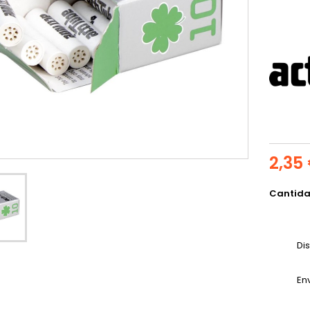
2,35
Cantid
Di
En