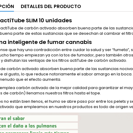
PCIÓN
DETALLES DEL PRODUCTO
s actiTube SLIM 10 unidades
os actiTube de carbón activado absorben buena parte de las sustanci
uena parte de estas sustancias que se desechan al cambiar el filtro.
ma inteligente de fumar cannabis
nse que hay una contradicción entre cuidar la salud y ser “fumeta”
cho tiempo empiezan ya con la tos de fumador, pero también otros
y disfrutan las ventajas de los filtros actiTube de carbón activado.
os de carbón activado absorben buena parte de las sustancias nocivas
e al gusto, lo que reduce notoriamente el sabor amargo en la boca.
 menudo que el efecto aumenta.
emplea carbón activado de la mejor calidad para garantizar el mayor 
s de carbón) llenamos nuestros filtros hasta el tope.
ltros no están bien llenos, el humo se abre paso por entre los pelets y 
ctivado que empleamos en nuestros productos es todo de origen ve