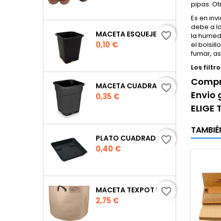
pipas. Ot
Es en inv
debe a la
MACETA ESQUEJE 7X7X8 CM.
favorite_border
la humeda
Precio
0,10 €
el bolsil
fumar, as
Los filt
Compra
MACETA CUADRADA NEGRA
favorite_border
Envio 
Precio
0,35 €
ELIGE
TAMBIÉ
PLATO CUADRADO PARA MACETA
favorite_border
Precio
0,40 €
MACETA TEXPOT URBAN COLOR ARENA
favorite_border
Precio
2,75 €