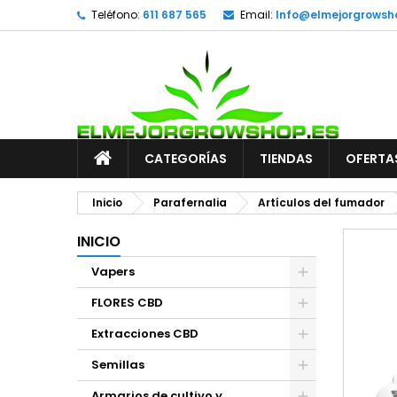
Teléfono:
611 687 565
Email:
Info@elmejorgrowsh
CATEGORÍAS
TIENDAS
OFERTA
Inicio
Parafernalia
Artículos del fumador
INICIO
Vapers
FLORES CBD
Extracciones CBD
Semillas
Armarios de cultivo y