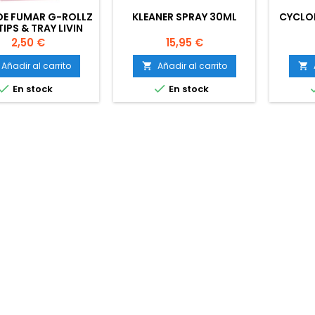
DE FUMAR G-ROLLZ
KLEANER SPRAY 30ML
CYCLO
 TIPS & TRAY LIVIN
E DREAM PINK
Precio
Precio
2,50 €
15,95 €
Añadir al carrito
Añadir al carrito




En stock
En stock