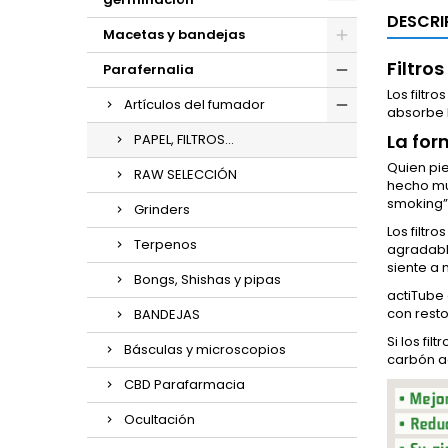
DESCRI
Macetas y bandejas
Filtro
Parafernalia
Los filtr
Artículos del fumador
absorbe b
La for
PAPEL, FILTROS...
Quien pie
RAW SELECCIÓN
hecho mu
smoking” 
Grinders
Los filtr
Terpenos
agradabl
siente a
Bongs, Shishas y pipas
actiTube 
con resto
BANDEJAS
Si los fi
Básculas y microscopios
carbón a
CBD Parafarmacia
Ocultación