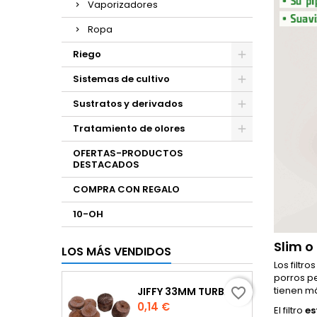
Vaporizadores
Ropa
Riego
Sistemas de cultivo
Sustratos y derivados
Tratamiento de olores
OFERTAS-PRODUCTOS
DESTACADOS
COMPRA CON REGALO
10-OH
Slim o
LOS MÁS VENDIDOS
Los filtr
porros p
tienen má
JIFFY 33MM TURBA
favorite_border
Precio
0,14 €
El filtro
es