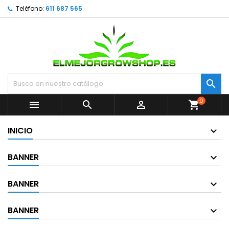
Teléfono:
611 687 565

0



shopping_cart
INICIO
BANNER
BANNER
BANNER