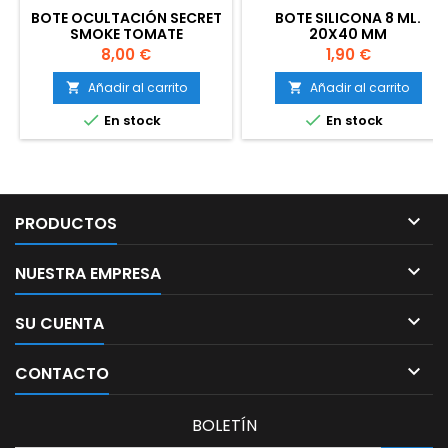
BOTE OCULTACIÓN SECRET
BOTE SILICONA 8 ML.
SMOKE TOMATE
20X40 MM
Precio
Precio
8,00 €
1,90 €
Añadir al carrito
Añadir al carrito




En stock
En stock

PRODUCTOS

NUESTRA EMPRESA

SU CUENTA

CONTACTO
BOLETÍN