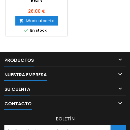
REZIN
Precio
26,00 €
Añadir al carrito


En stock

PRODUCTOS

NUESTRA EMPRESA

SU CUENTA

CONTACTO
BOLETÍN