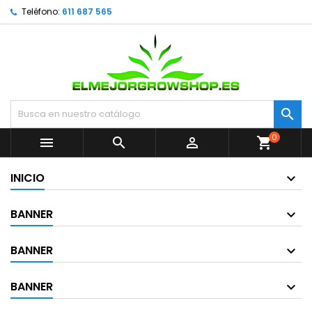
Teléfono:
611 687 565

0



shopping_cart
INICIO
BANNER
BANNER
BANNER