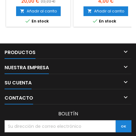
Precio
Precio
Precio
20,00 €
4,00 €
22,22 €
base
Añadir al carrito
Añadir al carrito




En stock
En stock

PRODUCTOS

NUESTRA EMPRESA

SU CUENTA

CONTACTO
BOLETÍN