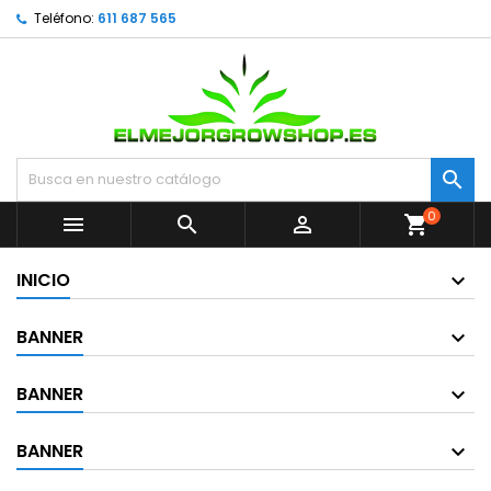
Teléfono:
611 687 565

0



shopping_cart
INICIO
BANNER
BANNER
BANNER