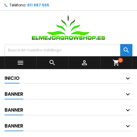
Teléfono:
611 687 565

0



shopping_cart
INICIO
BANNER
BANNER
BANNER