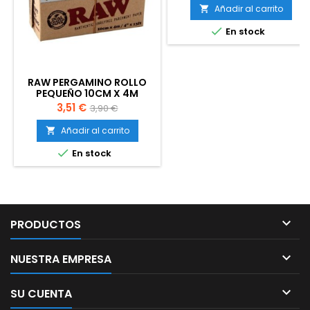
Añadir al carrito


En stock
RAW PERGAMINO ROLLO
PEQUEÑO 10CM X 4M
Precio
Precio
3,51 €
3,90 €
base
Añadir al carrito


En stock

PRODUCTOS

NUESTRA EMPRESA

SU CUENTA