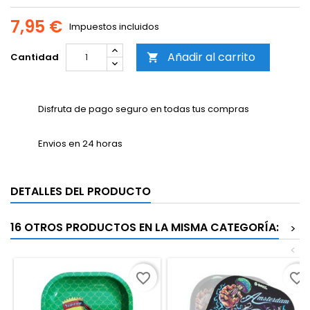
7,95 €
Impuestos incluidos
Añadir al carrito
Cantidad

Disfruta de pago seguro en todas tus compras
Envios en 24 horas
DETALLES DEL PRODUCTO
16 OTROS PRODUCTOS EN LA MISMA CATEGORÍA:
>
<
favorite_border
favorite_border