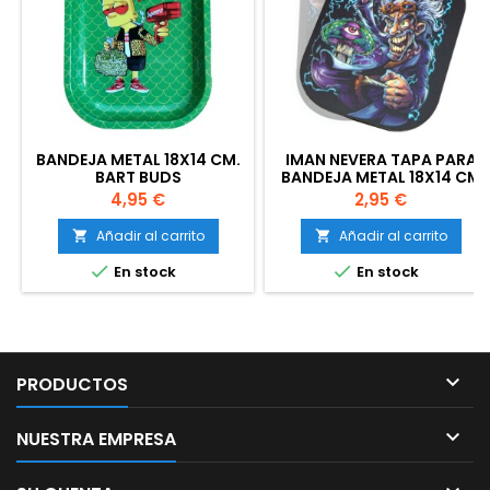
BANDEJA METAL 18X14 CM.
IMAN NEVERA TAPA PARA
BART BUDS
BANDEJA METAL 18X14 CM
Precio
Precio
4,95 €
2,95 €
Añadir al carrito
Añadir al carrito




En stock
En stock

PRODUCTOS

NUESTRA EMPRESA