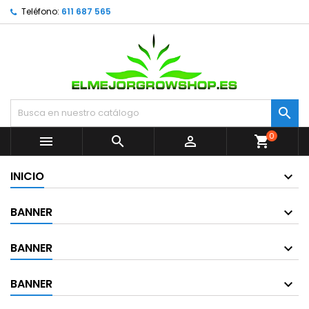
Teléfono:
611 687 565

0



shopping_cart
INICIO
BANNER
BANNER
BANNER