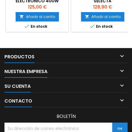
ELECTRÓNICO 400W
SELECTA
REGULABLE
Precio
Precio
125,00 €
128,90 €
Añadir al carrito
Añadir al carrito




En stock
En stock

PRODUCTOS

NUESTRA EMPRESA

SU CUENTA

CONTACTO
BOLETÍN