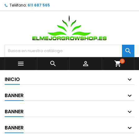
Teléfono:
611 687 565

0



shopping_cart
INICIO
BANNER
BANNER
BANNER