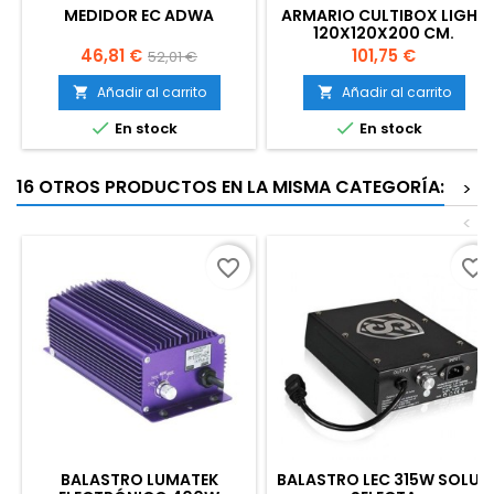
MEDIDOR EC ADWA
ARMARIO CULTIBOX LIGHT
120X120X200 CM.
Precio
Precio
Precio
46,81 €
101,75 €
52,01 €
base
Añadir al carrito
Añadir al carrito




En stock
En stock
16 OTROS PRODUCTOS EN LA MISMA CATEGORÍA:
>
<
favorite_border
favorite_border
BALASTRO LUMATEK
BALASTRO LEC 315W SOLUX