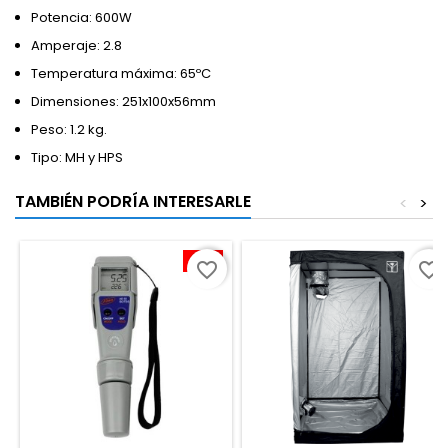
Potencia: 600W
Amperaje: 2.8
Temperatura máxima: 65ºC
Dimensiones: 251x100x56mm
Peso: 1.2 kg.
Tipo: MH y HPS
TAMBIÉN PODRÍA INTERESARLE
<
>
-10%
favorite_border
favorite_border