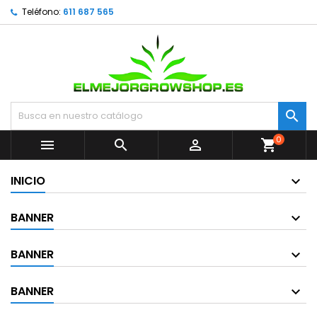
Teléfono:
611 687 565

0



shopping_cart
INICIO
BANNER
BANNER
BANNER