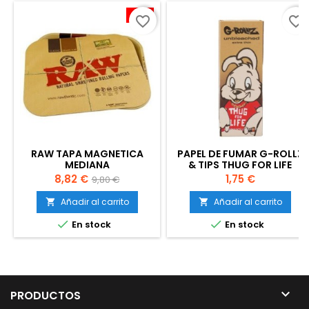
-10%
favorite_border
favorite_border
RAW TAPA MAGNETICA
PAPEL DE FUMAR G-ROLLZ
MEDIANA
& TIPS THUG FOR LIFE
Precio
Precio
Precio
8,82 €
1,75 €
9,80 €
base
Añadir al carrito
Añadir al carrito




En stock
En stock

PRODUCTOS