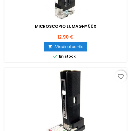
MICROSCOPIO LUMAGNY 50X
Precio
12,90 €
Añadir al carrito


En stock
favorite_border