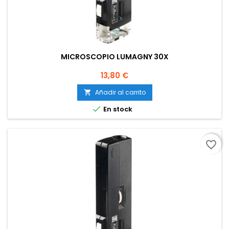
MICROSCOPIO LUMAGNY 30X
Precio
13,80 €
Añadir al carrito


En stock
favorite_border