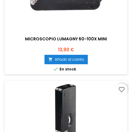
MICROSCOPIO LUMAGNY 60-100X MINI
Precio
13,90 €
Añadir al carrito


En stock
favorite_border