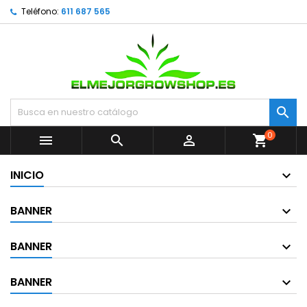
Teléfono:
611 687 565

0



shopping_cart
INICIO
BANNER
BANNER
BANNER