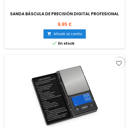
SANDA BÁSCULA DE PRECISIÓN DIGITAL PROFESIONAL
Precio
9,95 €
Añadir al carrito


En stock
favorite_border