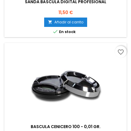
SANDA BÁSCULA DIGITAL PROFESIONAL
Precio
11,50 €
Añadir al carrito


En stock
favorite_border
BASCULA CENICERO 100 - 0,01 GR.