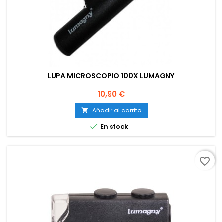
LUPA MICROSCOPIO 100X LUMAGNY
Precio
10,90 €
Añadir al carrito


En stock
favorite_border