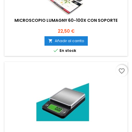
MICROSCOPIO LUMAGNY 60-100X CON SOPORTE
Precio
22,50 €
Añadir al carrito


En stock
favorite_border