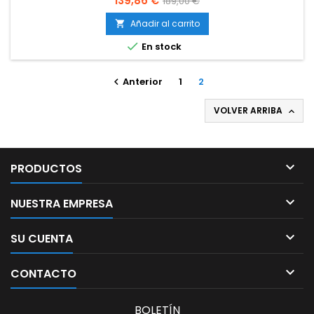
139,86 €
189,00 €
base
Añadir al carrito


En stock
Anterior
1
2

VOLVER ARRIBA


PRODUCTOS

NUESTRA EMPRESA

SU CUENTA

CONTACTO
BOLETÍN